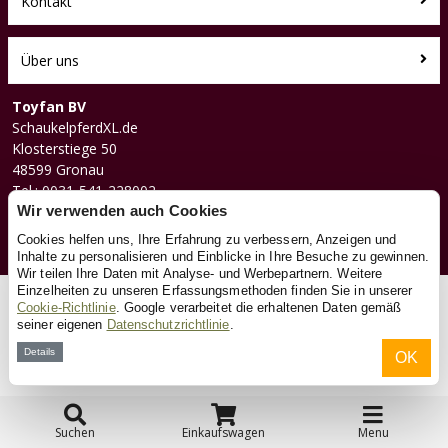
Kontakt
Über uns
Toyfan BV
SchaukelpferdXL.de
Klosterstiege 50
48599 Gronau
Tel.: 0031-541-228002
Facebook
Wir verwenden auch Cookies
Instagram
Cookies helfen uns, Ihre Erfahrung zu verbessern, Anzeigen und
Inhalte zu personalisieren und Einblicke in Ihre Besuche zu gewinnen.
Wir teilen Ihre Daten mit Analyse- und Werbepartnern. Weitere
Einzelheiten zu unseren Erfassungsmethoden finden Sie in unserer
© 2026 Toyfan BV
Cookie-Richtlinie
. Google verarbeitet die erhaltenen Daten gemäß
seiner eigenen
Datenschutzrichtlinie
.
Allgemeine Geschäftsbedingungen
Haftungsausschluss
Datenschutz
Cookies
Details
OK
Suchen
Einkaufswagen
Menu