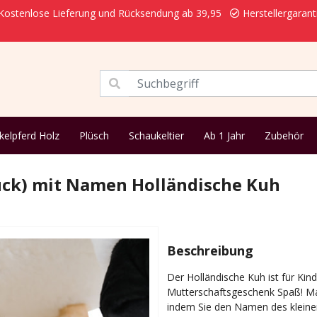
ostenlose Lieferung und Rücksendung ab 39,95
Herstellergarant
kelpferd Holz
Plüsch
Schaukeltier
Ab 1 Jahr
Zubehör
ück) mit Namen Holländische Kuh
Beschreibung
Der Holländische Kuh ist für Kin
Mutterschaftsgeschenk Spaß! Ma
indem Sie den Namen des kleinen