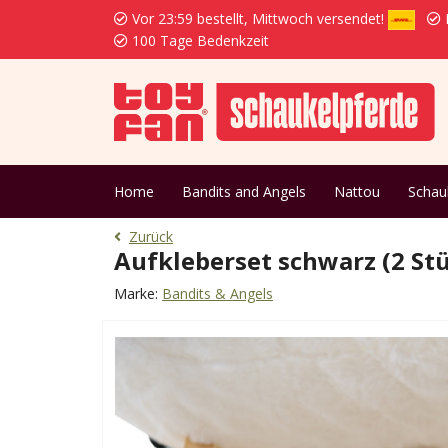
Vor 23:59 bestellt, Mittwoch versendet!
K
100 Tage Bedenkzeit
Home
Bandits and Angels
Nattou
Schau
Zurück
Aufkleberset schwarz (2 St
Marke:
Bandits & Angels