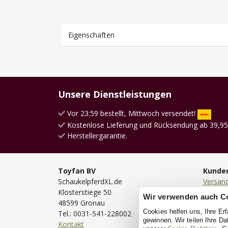
Eigenschaften
Unsere Dienstleistungen
Vor 23:59 bestellt, Mittwoch versendet!
Kostenlose Lieferung und Rücksendung ab 39,95
Herstellergarantie.
Toyfan BV
Kunde
SchaukelpferdXL.de
Versan
Klosterstiege 50
Lieferu
Wir verwenden auch C
48599 Gronau
Bestell
Cookies helfen uns, Ihre Er
Tel.: 0031-541-228002
Bezahl
gewinnen. Wir teilen Ihre D
Kontakt
Rückse