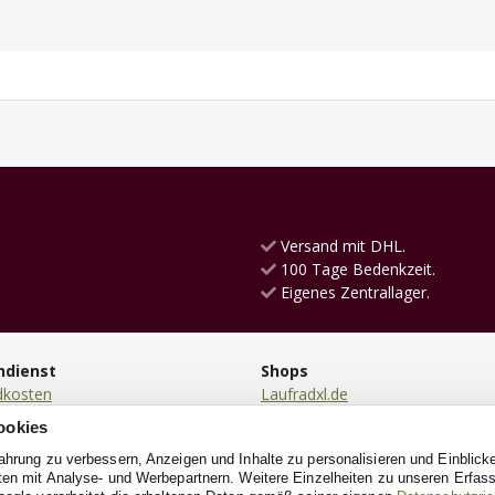
Versand mit DHL.
100 Tage Bedenkzeit.
Eigenes Zentrallager.
ndienst
Shops
dkosten
Laufradxl.de
ng
KinderkücheXL.de
ookies
en
RutschautoXL.de
fahrung zu verbessern, Anzeigen und Inhalte zu personalisieren und Einblick
ung
PuppenwagenXL.de
aten mit Analyse- und Werbepartnern. Weitere Einzelheiten zu unseren Erfa
ndung
Kinderrollerxl.de