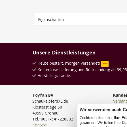
Eigenschaften
Unsere Dienstleistungen
Heute bestellt, morgen versendet!
Kostenlose Lieferung und Rücksendung ab 39,95
Herstellergarantie.
Toyfan BV
Kunde
SchaukelpferdXL.de
Versan
Klosterstiege 50
Lieferu
Wir verwenden auch C
48599 Gronau
Bestell
Cookies helfen uns, Ihre Er
Tel.: 0031-541-228002
Bezahl
gewinnen. Wir teilen Ihre D
Kontakt
Rückse