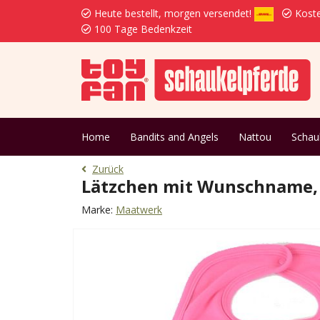
Heute bestellt, morgen versendet!
Koste
100 Tage Bedenkzeit
Home
Bandits and Angels
Nattou
Schau
Zurück
Lätzchen mit Wunschname,
Marke:
Maatwerk