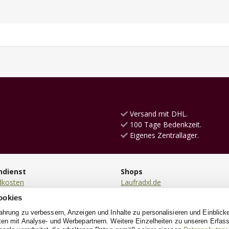
Versand mit DHL.
100 Tage Bedenkzeit.
Eigenes Zentrallager.
ndienst
Shops
dkosten
Laufradxl.de
ng
KinderkücheXL.de
ookies
en
RutschautoXL.de
fahrung zu verbessern, Anzeigen und Inhalte zu personalisieren und Einblick
ung
PuppenwagenXL.de
aten mit Analyse- und Werbepartnern. Weitere Einzelheiten zu unseren Erfa
ndung
Kinderrollerxl.de