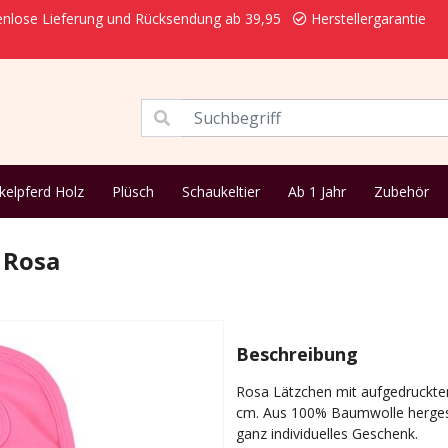
nlose Lieferung und Rücksendung ab 39,95
Herstellergarantie
kelpferd Holz
Plüsch
Schaukeltier
Ab 1 Jahr
Zubehör
 Rosa
Beschreibung
Rosa Lätzchen mit aufgedruckt
cm. Aus 100% Baumwolle hergeste
ganz individuelles Geschenk.