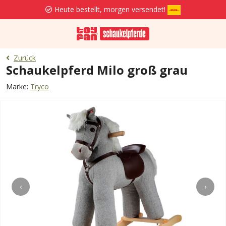
Heute bestellt, morgen versendet!
Zurück
Schaukelpferd Milo groß grau
Marke:
Tryco
‹
›