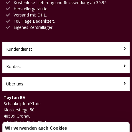
Kostenlose Lieferung und Rücksendung ab 39,95
Herstellergarantie.
Versand mit DHL.
100 Tage Bedenkzeit.
Eigenes Zentrallager.
Kundendienst
Kontakt
Über uns
Toyfan BV
SchaukelpferdXL.de
Klosterstiege 50
48599 Gronau
Tel.: 0031-541-228002
Facebook
Wir verwenden auch Cookies