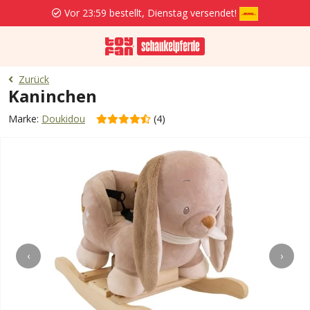
Vor 23:59 bestellt, Dienstag versendet!
Zurück
Kaninchen
Marke:
Doukidou
(4)
‹
›