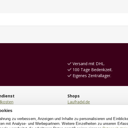
Versand mit DHL.
100 Tage Bedenkzeit.
Eigenes Zentrallager.
ndienst
Shops
dkosten
Laufradxl.de
ng
KinderkücheXL.de
ookies
en
RutschautoXL.de
fahrung zu verbessern, Anzeigen und Inhalte zu personalisieren und Einblick
ung
PuppenwagenXL.de
aten mit Analyse- und Werbepartnern. Weitere Einzelheiten zu unseren Erfa
ndung
Kinderrollerxl.de