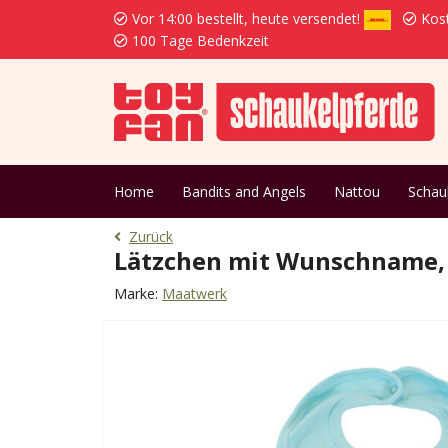
Vor 14:00 bestellt, heute versendet!
Kost
100 Tage Bedenkzeit
Home
Bandits and Angels
Nattou
Schau
Zurück
Lätzchen mit Wunschname,
Marke:
Maatwerk