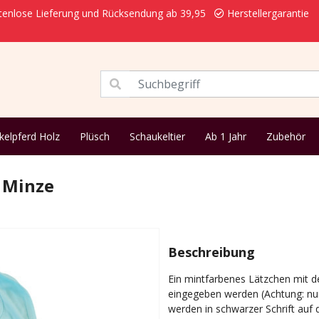
enlose Lieferung und Rücksendung ab 39,95
Herstellergarantie
kelpferd Holz
Plüsch
Schaukeltier
Ab 1 Jahr
Zubehör
 Minze
Beschreibung
Ein mintfarbenes Lätzchen mit 
eingegeben werden (Achtung: nu
werden in schwarzer Schrift auf