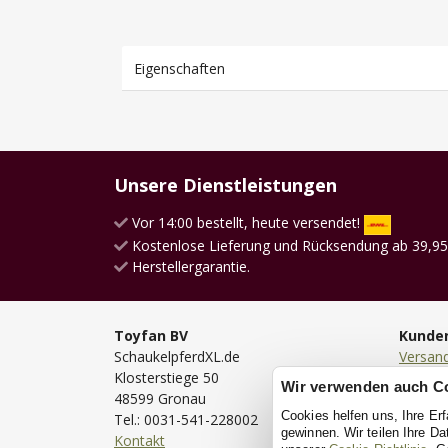
Eigenschaften
Unsere Dienstleistungen
Vor 14:00 bestellt, heute versendet!
Kostenlose Lieferung und Rücksendung ab 39,95
Herstellergarantie.
Toyfan BV
Kunde
SchaukelpferdXL.de
Versan
Klosterstiege 50
Lieferu
Wir verwenden auch C
48599 Gronau
Bestell
Cookies helfen uns, Ihre Er
Tel.: 0031-541-228002
Bezahl
gewinnen. Wir teilen Ihre D
Kontakt
Rückse