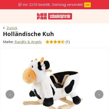
Vor 23:59 bestellt, Dienstag versendet!
Zurück
Holländische Kuh
Marke:
Bandits & Angels
(1)
‹
›