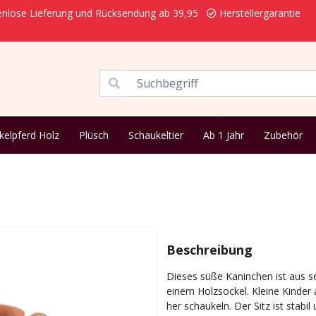
nlose Lieferung und Rücksendung ab 39,95
Herstellergarantie
kelpferd Holz
Plüsch
Schaukeltier
Ab 1 Jahr
Zubehör
Beschreibung
Dieses süße Kaninchen ist aus se
einem Holzsockel. Kleine Kinder
her schaukeln. Der Sitz ist stab