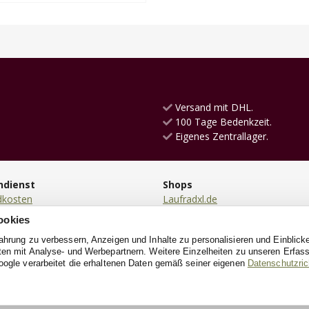
Versand mit DHL.
100 Tage Bedenkzeit.
Eigenes Zentrallager.
ndienst
Shops
dkosten
Laufradxl.de
ng
KinderkücheXL.de
ookies
en
RutschautoXL.de
fahrung zu verbessern, Anzeigen und Inhalte zu personalisieren und Einblick
ung
PuppenwagenXL.de
aten mit Analyse- und Werbepartnern. Weitere Einzelheiten zu unseren Erfa
ndung
Kinderrollerxl.de
oogle verarbeitet die erhaltenen Daten gemäß seiner eigenen
Datenschutzrich
e
DreiradXL.de
Puppenbett.de
HolzeisenbahnXL.de