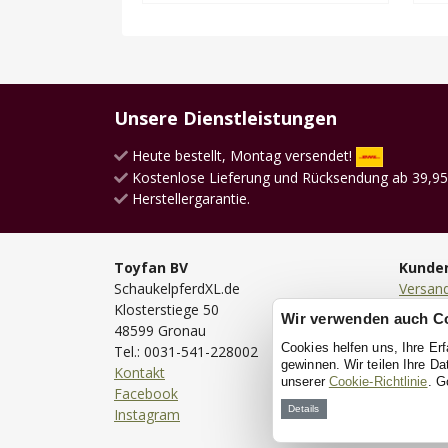
Unsere Dienstleistungen
Heute bestellt, Montag versendet!
Kostenlose Lieferung und Rücksendung ab 39,95
Herstellergarantie.
Toyfan BV
Kunde
SchaukelpferdXL.de
Versan
Klosterstiege 50
Lieferu
Wir verwenden auch C
48599 Gronau
Bestell
Cookies helfen uns, Ihre Er
Tel.: 0031-541-228002
Bezahl
gewinnen. Wir teilen Ihre D
Kontakt
Rückse
unserer
Cookie-Richtlinie
. G
Facebook
Garanti
Details
Instagram