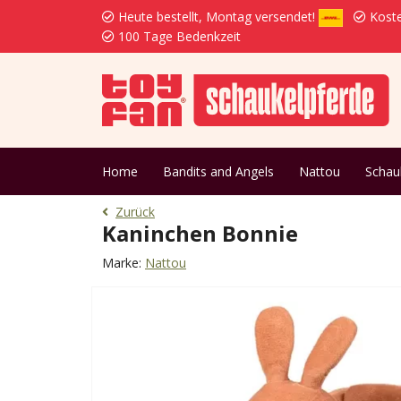
Heute bestellt, Montag versendet!
Koste
100 Tage Bedenkzeit
Home
Bandits and Angels
Nattou
Schau
Zurück
Kaninchen Bonnie
Marke:
Nattou