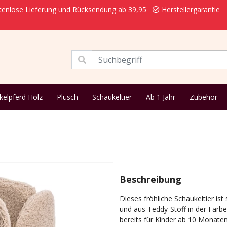
enlose Lieferung und Rücksendung ab 39,95
Herstellergarantie
kelpferd Holz
Plüsch
Schaukeltier
Ab 1 Jahr
Zubehör
Beschreibung
Dieses fröhliche Schaukeltier ist
und aus Teddy-Stoff in der Farbe
bereits für Kinder ab 10 Monaten 