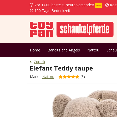
Vor 14:00 bestellt, heute versendet!
Kost
100 Tage Bedenkzeit
Home
Bandits and Angels
Nattou
Schau
Zurück
Elefant Teddy taupe
Marke:
Nattou
(5)