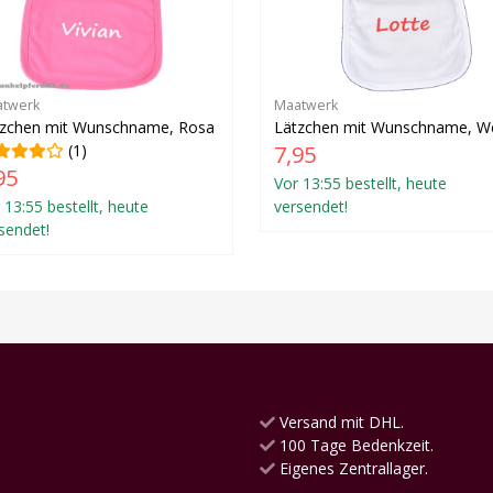
twerk
Maatwerk
tzchen mit Wunschname, Rosa
Lätzchen mit Wunschname, W
(1)
7,95
95
Vor 13:55 bestellt, heute
 13:55 bestellt, heute
versendet!
sendet!
Versand mit DHL.
100 Tage Bedenkzeit.
Eigenes Zentrallager.