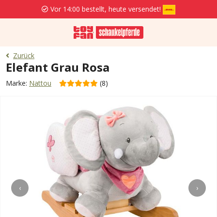
Vor 14:00 bestellt, heute versendet!
Ko
Zurück
Elefant Grau Rosa
Marke:
Nattou
(8)
‹
›