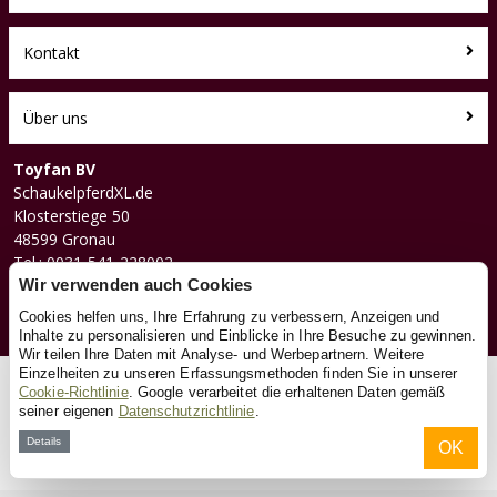
Kontakt
Über uns
Toyfan BV
SchaukelpferdXL.de
Klosterstiege 50
48599 Gronau
Tel.: 0031-541-228002
Facebook
Wir verwenden auch Cookies
Instagram
Cookies helfen uns, Ihre Erfahrung zu verbessern, Anzeigen und
Inhalte zu personalisieren und Einblicke in Ihre Besuche zu gewinnen.
Wir teilen Ihre Daten mit Analyse- und Werbepartnern. Weitere
Einzelheiten zu unseren Erfassungsmethoden finden Sie in unserer
© 2026 Toyfan BV
Cookie-Richtlinie
. Google verarbeitet die erhaltenen Daten gemäß
seiner eigenen
Datenschutzrichtlinie
.
Allgemeine Geschäftsbedingungen
Haftungsausschluss
Datenschutz
Cookies
Details
OK