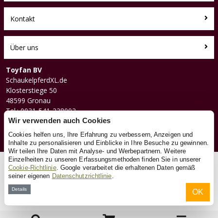
Kontakt
Über uns
Toyfan BV
SchaukelpferdXL.de
Klosterstiege 50
48599 Gronau
Tel.: 0031-541-228002
Facebook
Wir verwenden auch Cookies
Instagram
Cookies helfen uns, Ihre Erfahrung zu verbessern, Anzeigen und
Inhalte zu personalisieren und Einblicke in Ihre Besuche zu gewinnen.
Wir teilen Ihre Daten mit Analyse- und Werbepartnern. Weitere
Einzelheiten zu unseren Erfassungsmethoden finden Sie in unserer
© 2026 Toyfan BV
Cookie-Richtlinie
. Google verarbeitet die erhaltenen Daten gemäß
seiner eigenen
Datenschutzrichtlinie
.
Allgemeine Geschäftsbedingungen
Haftungsausschluss
Datenschutz
Cookies
Details
OK