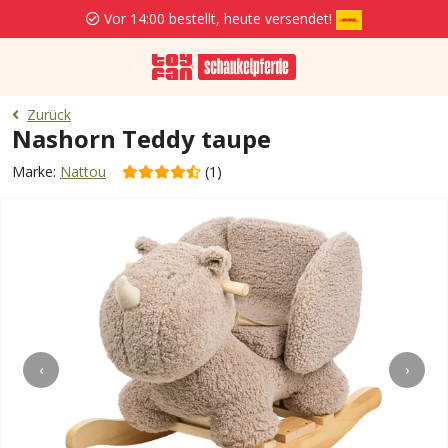
Vor 14:00 bestellt, heute versendet!
Zurück
Nashorn Teddy taupe
Marke:
Nattou
(1)
‹
›