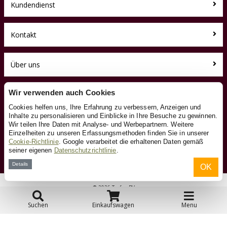
Kundendienst
Kontakt
Über uns
Toyfan BV
Wir verwenden auch Cookies
SchaukelpferdXL.de
Cookies helfen uns, Ihre Erfahrung zu verbessern, Anzeigen und
Klosterstiege 50
Inhalte zu personalisieren und Einblicke in Ihre Besuche zu gewinnen.
48599 Gronau
Wir teilen Ihre Daten mit Analyse- und Werbepartnern. Weitere
Tel.: 0031-541-228002
Einzelheiten zu unseren Erfassungsmethoden finden Sie in unserer
Facebook
Cookie-Richtlinie
. Google verarbeitet die erhaltenen Daten gemäß
seiner eigenen
Datenschutzrichtlinie
.
Instagram
Details
OK
© 2026 Toyfan BV
Allgemeine Geschäftsbedingungen
Haftungsausschluss
Datenschutz
Cookies
Suchen
Einkaufswagen
Menu