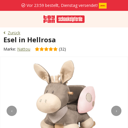
Vor 23:59 bestellt, Dienstag versendet!
Zurück
Esel in Hellrosa
Marke:
Nattou
(32)
‹
›